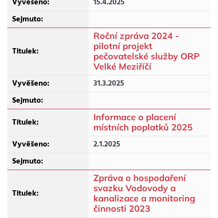
15.4.2025
Roční zpráva 2024 -
pilotní projekt
pečovatelské služby ORP
Velké Meziříčí
31.3.2025
Informace o placení
místních poplatků 2025
2.1.2025
Zpráva o hospodaření
svazku Vodovody a
kanalizace a monitoring
činnosti 2023