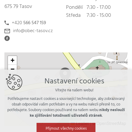
675 79 Tasov
Pondělí
7:30 - 17:00
Středa
7:30 - 15:00
+420
566 547 159
info@obec-tasov.cz
+
−
Nastavení cookies
Vítejte na našem webu!
Potřebujeme nastavit cookies a související technologie, aby zobrazovaný
obsah odpovídal vašim potřebám a vy na webu nalezli přesně to, co
potřebujete. Soubory cookies používané na našem webu
nikdy neslouží
ke zjišťování totožnosti uživatelů stránek
.
Leaflet
|
© OpenStreetMap
Přijmout všechny cookies