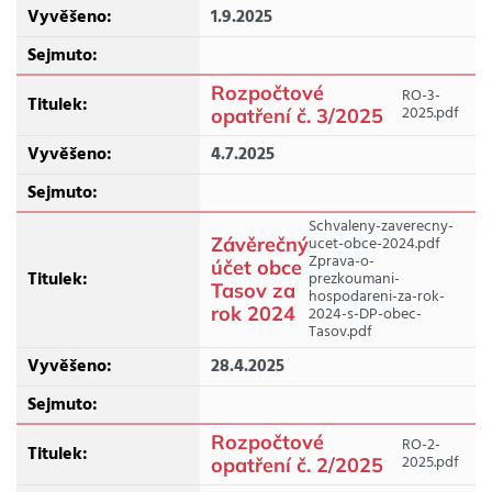
1.9.2025
Rozpočtové
RO-3-
2025.pdf
opatření č. 3/2025
4.7.2025
Schvaleny-zaverecny-
Závěrečný
ucet-obce-2024.pdf
Zprava-o-
účet obce
prezkoumani-
Tasov za
hospodareni-za-rok-
rok 2024
2024-s-DP-obec-
Tasov.pdf
28.4.2025
Rozpočtové
RO-2-
2025.pdf
opatření č. 2/2025