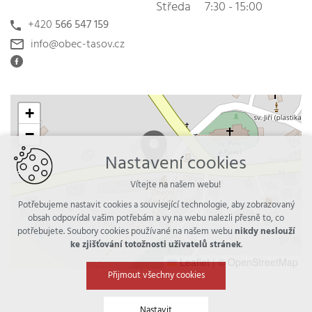
Středa
7:30 - 15:00
+420
566 547 159
info@obec-tasov.cz
+
−
Nastavení cookies
Vítejte na našem webu!
Potřebujeme nastavit cookies a související technologie, aby zobrazovaný
obsah odpovídal vašim potřebám a vy na webu nalezli přesně to, co
potřebujete. Soubory cookies používané na našem webu
nikdy neslouží
ke zjišťování totožnosti uživatelů stránek
.
Leaflet
|
© OpenStreetMap
Přijmout všechny cookies
Nastavit