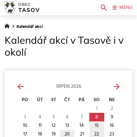
OBEC
MENU
TASOV
Kalendář akcí
Kalendář akcí v Tasově i v
okolí
SRPEN 2026
PO
ÚT
ST
ČT
PÁ
SO
NE
1
2
3
4
5
6
7
8
9
10
11
12
13
14
15
16
17
18
19
20
21
22
23