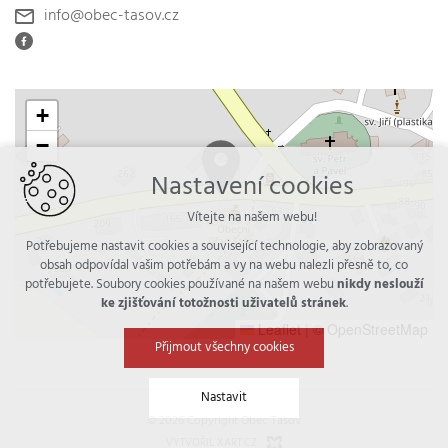
info@obec-tasov.cz
+
−
Nastavení cookies
Vítejte na našem webu!
Potřebujeme nastavit cookies a související technologie, aby zobrazovaný
obsah odpovídal vašim potřebám a vy na webu nalezli přesně to, co
potřebujete. Soubory cookies používané na našem webu
nikdy neslouží
ke zjišťování totožnosti uživatelů stránek
.
Leaflet
|
© OpenStreetMap
Přijmout všechny cookies
Nastavit
© 2026 Copyright Obec Tasov
VYTVOŘIL XART.CZ