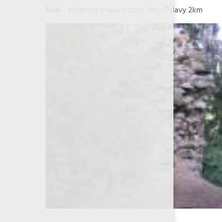
Dub
- zřícenina hradu v údolí řeky Oslavy 2km