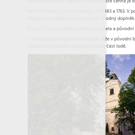
vzácné mariánské obrazy, z nichž zvláště cenná je 
Na věži kostela jsou dva zvony z let 1483 a 1763. V
budování nynějšího kostela a tvoří vhodný doplněk 
V roce 2023 byla natřena střecha kostela a původní
V roce 2025 byla obnovena fasáda věže v původní bl
dokončena poslední zbylá oblouková část lodě.