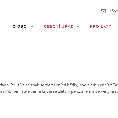
info@
O OBCI
OBECNÍ ÚŘAD
PROJEKTY
áno. Používá se znak se třemi orlími křídly, podle erbu pánů z T
stříbrném štítě černá křídla se zlatým perizoniem a červenými r