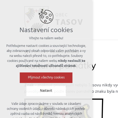
OBEC
TASOV
Nastavení cookies
Vítejte na našem webu!
Potřebujeme nastavit cookies a související technologie,
aby zobrazovaný obsah odpovídal vašim potřebám a vy
O obci
Kulturní památky
na webu nalezli přesně to, co potřebujete. Soubory
cookies používané na našem webu
nikdy neslouží ke
Kulturní památky
zjišťování totožnosti uživatelů stránek
.
Přijmout všechny cookies
Znak
- znakové privilegium nebylo Tasovu nikdy vyd
Nastavit
pravděpodobně podle barev panského znaku byla na 
Vaše údaje zpracováváme v souladu se zásadami
Technická cookies
ochrany osobních údajů z důvodu následujících potřeb:
nutná pro provozování webu
zpětná vazba od návštěvníků formou analytických