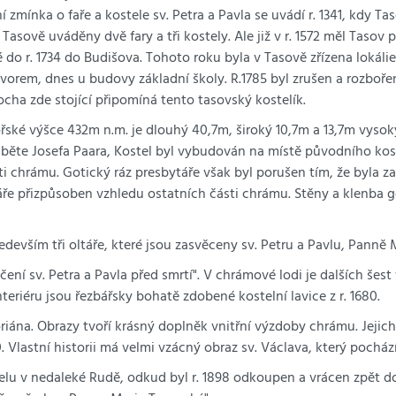
První zmínka o faře a kostele sv. Petra a Pavla se uvádí r. 1341, kdy 
 v Tasově uváděny dvě fary a tři kostely. Ale již v r. 1572 měl Taso
té do r. 1734 do Budišova. Tohoto roku byla v Tasově zřízena lokáli
rem, dnes u budovy základní školy. R.1785 byl zrušen a rozbořen. Ko
ocha zde stojící připomíná tento tasovský kostelík.
ořské výšce 432m n.m. je dlouhý 40,7m, široký 10,7m a 13,7m vysoký
te Josefa Paara, Kostel byl vybudován na místě původního kostela
ti chrámu. Gotický ráz presbytáře však byl porušen tím, že byla 
áře přizpůsoben vzhledu ostatních části chrámu. Stěny a klenba
evším tři oltáře, které jsou zasvěceny sv. Petru a Pavlu, Panně Ma
čení sv. Petra a Pavla před smrtí". V chrámové lodi je dalších šes
teriéru jsou řezbářsky bohatě zdobené kostelní lavice z r. 1680.
loriána. Obrazy tvoří krásný doplněk vnitřní výzdoby chrámu. Jeji
Vlastní historii má velmi vzácný obraz sv. Václava, který pocház
lu v nedaleké Rudě, odkud byl r. 1898 odkoupen a vrácen zpět do 