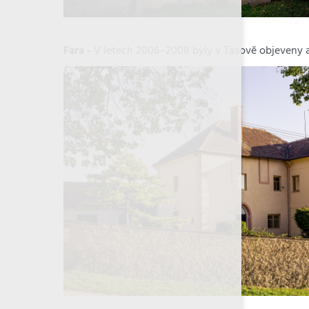
Fara -
V letech 2006–2008 byly v Tasově objeveny a