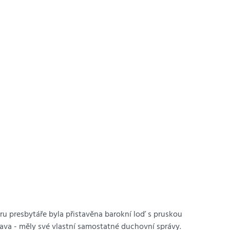
u presbytáře byla přistavěna barokní loď s pruskou
clava - měly své vlastní samostatné duchovní správy.