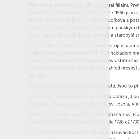
Třetí kostel, zasvěcený sv. Jiří, byl kostel filiální. 
O druhé faře se hovoří od r. 1440. Ještě r. 1560 jsou
zanikla. Tasov patřil až do r. 1662 do Rudíkova a po
Kostel sv. Václava stával před někdejším panským dvo
Stával na místě nynější farské zahrady a starobylá s
Farní kostel sv. Petra a Pavla v Tasově stojí v nadm
podobě vybudován v létech 1728-1730 nákladem hrabě
K rozsáhlému presbytáři byly přistavěny ostatní čás
nahrazena klenbou valenou, tím byl vzhled presbyt
freskami..
Nynější výzdoba chrámu je velmi bohatá. Jsou to před
Hlavní oltář je ozdoben kopii vzácného obrazu ,,Lou
Nepomuckého, sv. Annu, sv. Barboru. sv. Josefa, V in
Na věži jsou barokní plastiky sv. Sebastiána a sv. F
namalovány v době vybudování kostela 1728 až 1730. 
Po rozboření tohoto kostela byl obraz darován koste