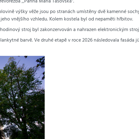
dřevořezba ,,Panna Maria Tasovská".
 polovině výšky věže jsou po stranách umístěny dvě kamenné sochy
jeho vnějšího vzhledu. Kolem kostela byl od nepaměti hřbitov.
 hodinový stroj byl zakonzervován a nahrazen elektronickým stro
ankytné barvě. Ve druhé etapě v roce 2026 následovala fasáda již