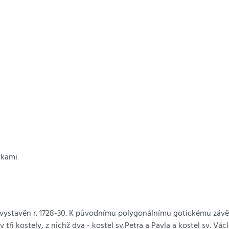
ičkami
 vystavěn r. 1728-30. K původnímu polygonálnímu gotickému závěr
ři kostely, z nichž dva - kostel sv.Petra a Pavla a kostel sv. Vá