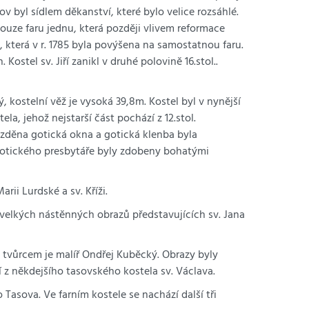
Tasov byl sídlem děkanství, které bylo velice rozsáhlé.
v pouze faru jednu, která později vlivem reformace
e, která v r. 1785 byla povýšena na samostatnou faru.
stel sv. Jiří zanikl v druhé polovině 16.stol..
, kostelní věž je vysoká 39,8m. Kostel byl v nynější
, jehož nejstarší část pochází z 12.stol.
zazděna gotická okna a gotická klenba byla
 gotického presbytáře byly zdobeny bohatými
rii Lurdské a sv. Kříži.
t velkých nástěnných obrazů představujících sv. Jana
ch tvůrcem je malíř Ondřej Kuběcký. Obrazy byly
í z někdejšího tasovského kostela sv. Václava.
Tasova. Ve farním kostele se nachází další tři