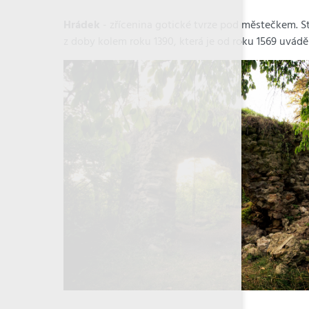
Hrádek
- zřícenina gotické tvrze pod městečkem. S
z doby kolem roku 1390, která je od roku 1569 uváděn