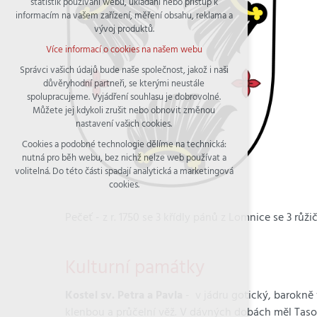
statistik používání webu, ukládání nebo přístup k
udržení kontextu stránek (session): případná
informacím na vašem zařízení, měření obsahu, reklama a
přihlášení, volby jazyka, apod.
vývoj produktů.
Volitelná cookies
Více informací o cookies na našem webu
analytická pro anonymizované vyhodnocení
návštěvnosti
Správci vašich údajů bude naše společnost, jakož i naši
důvěryhodní partneři, se kterými neustále
marketingová cookies (Google)
spolupracujeme. Vyjádření souhlasu je dobrovolné.
Více informací o cookies na našem webu
Můžete jej kdykoli zrušit nebo obnovit změnou
nastavení vašich cookies.
Cookies a podobné technologie dělíme na technická:
Přijmout všechny cookies
nutná pro běh webu, bez nichž nelze web používat a
volitelná. Do této části spadají analytická a marketingová
Odmítnout vše
cookies.
Pečeť - z r. 1750 se 3 křídly pánů z Lomnice se 3 růž
Kulturní památky
Kostel sv. Petra a Pavla
- v jádru gotický, barokně
klenbou a průčelní věž. V dávných dobách měl Tasov t