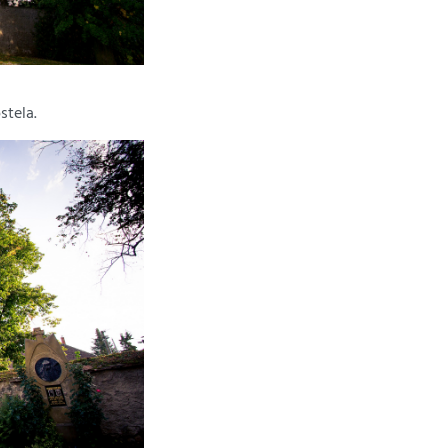
stela.