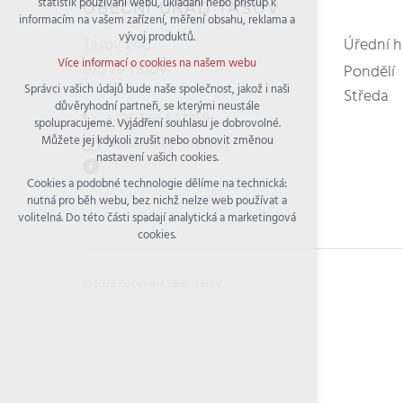
statistik používání webu, ukládání nebo přístup k
udržení kontextu stránek (session): případná
OBECNÍ ÚŘAD TASOV
informacím na vašem zařízení, měření obsahu, reklama a
přihlášení, volby jazyka, apod.
vývoj produktů.
Tasov 240
Úřední 
Volitelná cookies
Více informací o cookies na našem webu
675 79 Tasov
Pondělí
analytická pro anonymizované vyhodnocení
návštěvnosti
Správci vašich údajů bude naše společnost, jakož i naši
Středa
důvěryhodní partneři, se kterými neustále
marketingová cookies (Google)
+420
566 547 159
spolupracujeme. Vyjádření souhlasu je dobrovolné.
Více informací o cookies na našem webu
Můžete jej kdykoli zrušit nebo obnovit změnou
info@obec-tasov.cz
nastavení vašich cookies.
Cookies a podobné technologie dělíme na technická:
Přijmout všechny cookies
nutná pro běh webu, bez nichž nelze web používat a
volitelná. Do této části spadají analytická a marketingová
Odmítnout vše
cookies.
© 2026 Copyright Obec Tasov