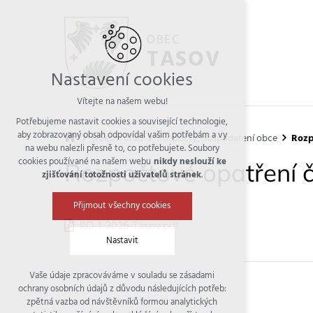
OBEC
TASOV
Nastavení cookies
Vítejte na našem webu!
Potřebujeme nastavit cookies a související technologie,
aby zobrazovaný obsah odpovídal vašim potřebám a vy
Obecní úřad
Rozpočty, hospodaření obce
Rozp
na webu nalezli přesně to, co potřebujete. Soubory
cookies používané na našem webu
nikdy neslouží ke
Rozpočtové opatření č
zjišťování totožnosti uživatelů stránek
.
Přijmout všechny cookies
RO-1-2026-Tasov.pdf
Nastavit
Vaše údaje zpracováváme v souladu se zásadami
Technická cookies
ochrany osobních údajů z důvodu následujících potřeb:
nutná pro provozování webu
zpětná vazba od návštěvníků formou analytických