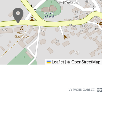
Leaflet
|
© OpenStreetMap
VYTVOŘIL XART.CZ