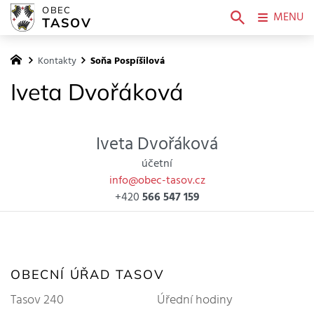
OBEC
MENU
TASOV
Kontakty
Soňa Pospíšilová
Iveta Dvořáková
Iveta Dvořáková
účetní
info@obec-tasov.cz
+420
566 547 159
OBECNÍ ÚŘAD TASOV
Tasov 240
Úřední hodiny