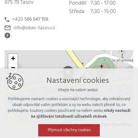
675 79 Tasov
Pondělí
7:30 - 17:00
Středa
7:30 - 15:00
+420
566 547 159
info@obec-tasov.cz
+
−
Nastavení cookies
Vítejte na našem webu!
Potřebujeme nastavit cookies a související technologie, aby zobrazovaný
obsah odpovídal vašim potřebám a vy na webu nalezli přesně to, co
potřebujete. Soubory cookies používané na našem webu
nikdy neslouží
ke zjišťování totožnosti uživatelů stránek
.
Leaflet
|
© OpenStreetMap
Přijmout všechny cookies