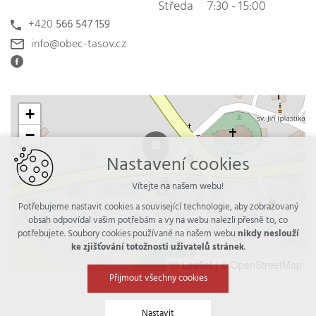
Středa
7:30 - 15:00
+420
566 547 159
info@obec-tasov.cz
+
−
Nastavení cookies
Vítejte na našem webu!
Potřebujeme nastavit cookies a související technologie, aby zobrazovaný
obsah odpovídal vašim potřebám a vy na webu nalezli přesně to, co
potřebujete. Soubory cookies používané na našem webu
nikdy neslouží
ke zjišťování totožnosti uživatelů stránek
.
Leaflet
|
© OpenStreetMap
Přijmout všechny cookies
Nastavit