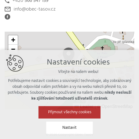
+420
566 547 159
info@obec-tasov.cz
+
−
Nastavení cookies
Vítejte na našem webu!
Potřebujeme nastavit cookies a související technologie, aby zobrazovaný
obsah odpovídal vašim potřebám a vy na webu nalezli přesně to, co
potřebujete. Soubory cookies používané na našem webu
nikdy neslouží
ke zjišťování totožnosti uživatelů stránek
.
Leaflet
|
© OpenStreetMap
Přijmout všechny cookies
Nastavit
© 2026 Copyright Obec Tasov