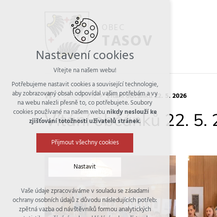
OBEC
TASOV
Nastavení cookies
Vítejte na našem webu!
Potřebujeme nastavit cookies a související technologie,
aby zobrazovaný obsah odpovídal vašim potřebám a vy
Fotogalerie
Vítání občánků 22. 5. 2026
na webu nalezli přesně to, co potřebujete. Soubory
cookies používané na našem webu
nikdy neslouží ke
Vítání občánků 22. 5.
zjišťování totožnosti uživatelů stránek
.
Přijmout všechny cookies
Nastavit
Vaše údaje zpracováváme v souladu se zásadami
Technická cookies
ochrany osobních údajů z důvodu následujících potřeb:
nutná pro provozování webu
zpětná vazba od návštěvníků formou analytických