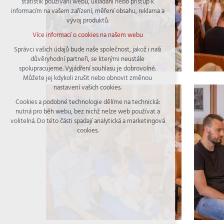
statistik používání webu, ukládání nebo přístup k
udržení kontextu stránek (session): případná
informacím na vašem zařízení, měření obsahu, reklama a
přihlášení, volby jazyka, apod.
vývoj produktů.
Volitelná cookies
Více informací o cookies na našem webu
analytická pro anonymizované vyhodnocení
návštěvnosti
Správci vašich údajů bude naše společnost, jakož i naši
důvěryhodní partneři, se kterými neustále
marketingová cookies (Google)
spolupracujeme. Vyjádření souhlasu je dobrovolné.
Více informací o cookies na našem webu
Můžete jej kdykoli zrušit nebo obnovit změnou
nastavení vašich cookies.
Cookies a podobné technologie dělíme na technická:
Přijmout všechny cookies
nutná pro běh webu, bez nichž nelze web používat a
volitelná. Do této části spadají analytická a marketingová
Odmítnout vše
cookies.