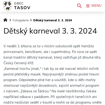
OBEC
MENU
TASOV
Fotogalerie
Dětský karneval 3. 3. 2024
Dětský karneval 3. 3. 2024
V neděli 3. března se to v místní sokolovně opět hemžilo
princeznami, beruškami, ale i superhrdiny. Po roce se opět
konal tradiční dětský karneval, který zaštiťuje již dlouhá léta
Český červený kříž.
„Karneval trochu jinak,“ i tak by se dal nazvat letošní ročník
pestré přehlídky masek. Nejvýraznější změnou prošel hlavní
program. Odpoledne plné her a soutěží, kde si děti mohly
otestovat nejrůznější dovednosti, zajistil animační program
s názvem „Zábava se Šárkou.“ Na malé návštěvníky čekala
například zábava s padákem. Při společných tanečcích ani
rodiče nezůstali sedět v koutě a mohli se do programu směle