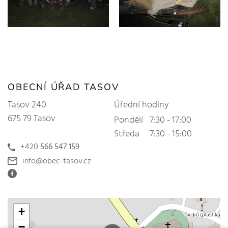
OBECNÍ ÚŘAD TASOV
Tasov 240
Úřední hodiny
675 79 Tasov
Pondělí
7:30 - 17:00
Středa
7:30 - 15:00
+420
566 547 159
info@obec-tasov.cz
+
−