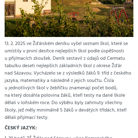
13. 2. 2025 ve Žďárském deníku vyšel seznam škol, které se
umístily v první desítce nejlepších škol podle úspěšnosti
u přijímacích zkoušek. Deník sestavil z údajů od Cermatu
tabulku deseti nejlepších základních škol z okrese Žďár
nad Sázavou. Vycházelo se z výsledků žáků 9. tříd z českého
jazyka, matematiky a následně z jejich součtu. Čísla
u jednotlivých škol v žebříčku znamenají počet bodů,
na který dosáhla polovina žáků, kteří testy na dané škole
dělali v loňském roce. Do výběru byly zahrnuty všechny
školy, jež měly minimálně 5 žáků v devátých třídách, kteří
dělali přijímací testy.
ČESKÝ JAZYK: